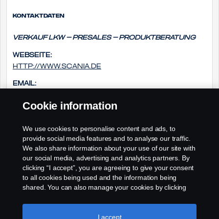
Kontaktdaten
Verkauf Lkw – Presales – Produktberatung
Webseite:
http://www.scania.de
Email:
presales.support@scania.de
Cookie information
Telefon:
We use cookies to personalise content and ads, to
+49 (0) 261 897 7467
provide social media features and to analyse our traffic.
We also share information about your use of our site with
our social media, advertising and analytics partners. By
clicking “I accept”, you are agreeing to give your consent
to all cookies being used and the information being
shared. You can also manage your cookies by clicking
the “Cookie settings” and selecting the categories you’d
like to accept. For a more detailed explanation of how we
use cookies, please visit our cookies section, which you
I accept