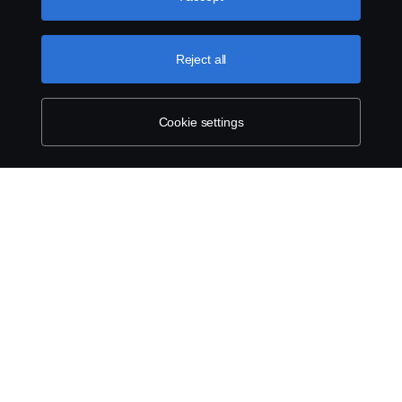
can find by clicking the link below this text.
Cookie policy
Reject all
Cookie settings
SCANIA.COM
LEGAL NOTICE
PRIVACY STATEMENT
ABOUT COOKIES
COOKIE SETTINGS
© Scania 2025 All rights reserved. Scania CV AB (publ), SE-151 87 Södertälje,