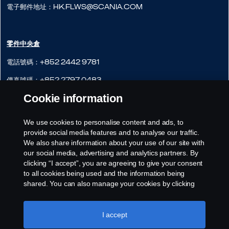
電子郵件地址：hk.flws@scania.com
零件中央倉
電話號碼：+852 2442 9781
傳真號碼：+852 2797 0483
Cookie information
網站：
http://www.scania.com.hk
地址：粉嶺軍地北130B
We use cookies to personalise content and ads, to
provide social media features and to analyse our traffic.
電子郵件地址：hk.cws@scania.com
We also share information about your use of our site with
our social media, advertising and analytics partners. By
clicking “I accept”, you are agreeing to give your consent
to all cookies being used and the information being
shared. You can also manage your cookies by clicking
the “Cookie settings” and selecting the categories you’d
like to accept. For a more detailed explanation of how we
use cookies, please visit our cookies section, which you
I accept
can find by clicking the link below this text.
Cookie policy