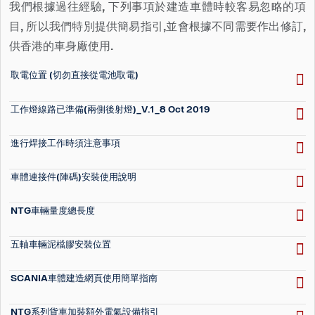
我們根據過往經驗, 下列事項於建造車體時較客易忽略的項
目, 所以我們特別提供簡易指引,並會根據不同需要作出修訂,
供香港的車身廠使用.
取電位置 (切勿直接從電池取電)
工作燈線路已準備(兩側後射燈)_V.1_8 Oct 2019
進行焊接工作時須注意事項
車體連接件(陣碼)安裝使用說明
NTG車輛量度總長度
五軸車輛泥檔膠安裝位置
SCANIA車體建造網頁使用簡單指南
NTG系列貨車加裝額外電氣設備指引