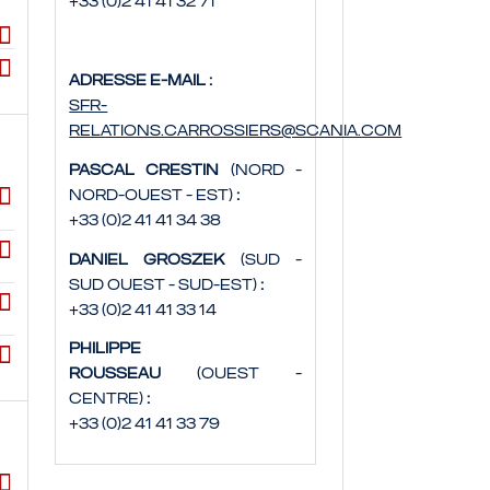
+33 (0)2 41 41 32 71
Adresse e-mail :
sfr-
relations.carrossiers@scania.com
Pascal Crestin
(Nord -
Nord-Ouest - Est)
:
+33 (0)2 41 41 34 38
Daniel Groszek
(Sud -
Sud Ouest - Sud-Est)
:
+33 (0)2 41 41 33 14
Philippe
Rousseau
(Ouest -
Centre)
:
+33 (0)2 41 41 33 79