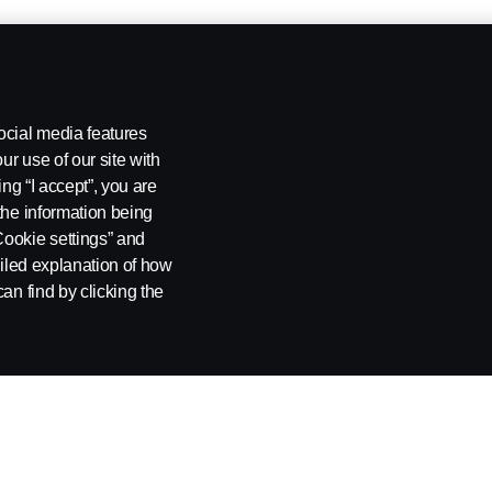
orteur 6x2*4 gaz
 280 / 340 DB6x2*4MNA(B)
ocial media features
ur use of our site with
ing “I accept”, you are
the information being
Cookie settings” and
ailed explanation of how
an find by clicking the