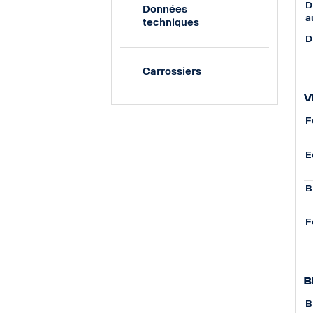
D
Données
a
techniques
D
Carrossiers
V
F
E
B
F
B
B